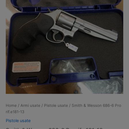
Home
/
Armi usate
/
Pistole usate
/ Smith & Wesson 686-6 Pro
rif.e181-13
Pistole usate