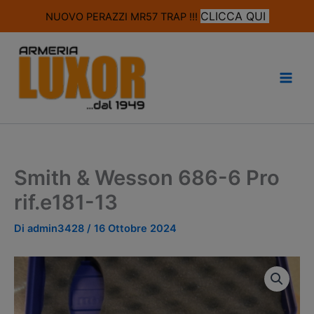
modal-check
CLICCA QUI
NUOVO PERAZZI MR57 TRAP !!!
Vai
al
contenuto
Smith & Wesson 686-6 Pro
rif.e181-13
Di
admin3428
/
16 Ottobre 2024