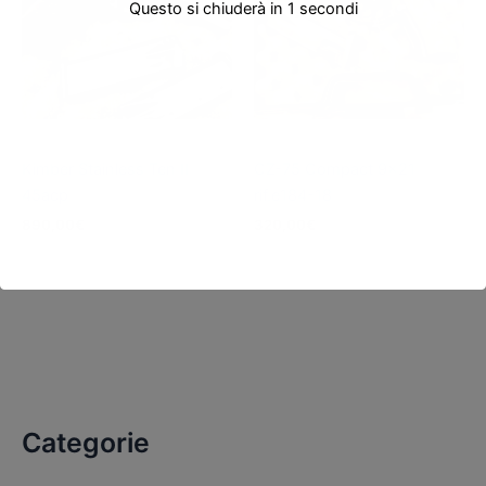
Questo si chiuderà in
0
secondi
Pistole usate
Pistole usate
Kimber Stainless Ten II
CZ-75 Compact 9×21
45acp
rif.e184-18
890,00
€
320,00
€
Categorie