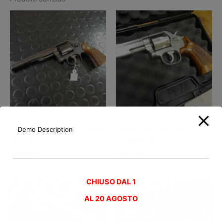
Pistole usate
Pistole usate
Smith & Wesson 14-3 38spl
Smith & Wesson 686
Demo Description
rif.e191
357mag rif.e164
390,00
€
790,00
€
CHIUSO DAL 1
AL
20 AGOSTO