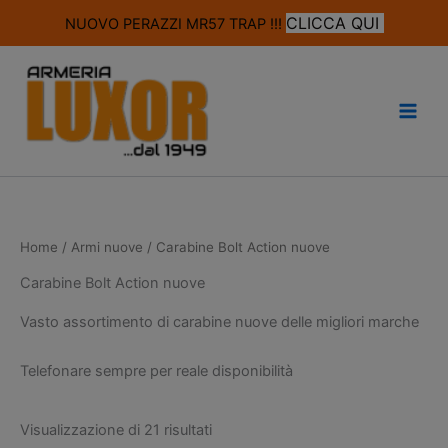
modal-check
CLICCA QUI
NUOVO PERAZZI MR57 TRAP !!!
Vai
al
contenuto
Home
/
Armi nuove
/ Carabine Bolt Action nuove
Carabine Bolt Action nuove
Vasto assortimento di carabine nuove delle migliori marche
Telefonare sempre per reale disponibilità
Visualizzazione di 21 risultati