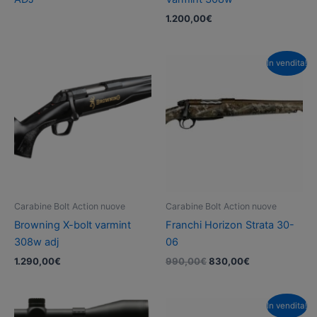
1.200,00
€
In vendita!
Carabine Bolt Action nuove
Carabine Bolt Action nuove
Browning X-bolt varmint
Franchi Horizon Strata 30-
308w adj
06
Il
Il
1.290,00
€
990,00
€
830,00
€
prezzo
prezzo
originale
attuale
era:
è:
In vendita!
990,00€.
830,00€.