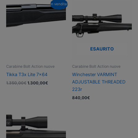
In vendita!
4.690,00€.
3.950,00€
ESAURITO
Carabine Bolt Action nuove
Carabine Bolt Action nuove
Tikka T3x Lite 7×64
Winchester VARMINT
ADJUSTABLE THREADED
Il
Il
1.350,00
€
1.300,00
€
prezzo
prezzo
223r
originale
attuale
840,00
€
era:
è:
1.350,00€.
1.300,00€.