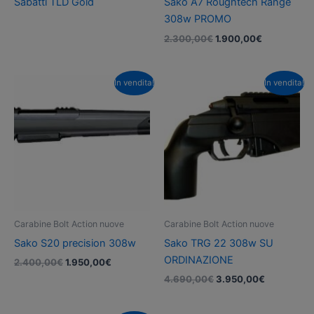
Sabatti TLD Gold
Sako A7 Roughtech Range
308w PROMO
Il
Il
2.300,00
€
1.900,00
€
prezzo
prezzo
originale
attuale
era:
è:
In vendita!
In vendita!
2.300,00€.
1.900,00€.
Carabine Bolt Action nuove
Carabine Bolt Action nuove
Sako S20 precision 308w
Sako TRG 22 308w SU
ORDINAZIONE
Il
Il
2.400,00
€
1.950,00
€
prezzo
prezzo
Il
Il
4.690,00
€
3.950,00
€
originale
attuale
prezzo
prezzo
era:
è:
originale
attuale
2.400,00€.
1.950,00€.
era:
è: