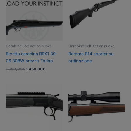
Carabine Bolt Action nuove
Carabine Bolt Action nuove
Beretta carabina BRX1 30-
Bergara B14 sporter su
06 308W prezzo Torino
ordinazione
Il
Il
1.700,00
€
1.450,00
€
prezzo
prezzo
originale
attuale
era:
è:
1.700,00€.
1.450,00€.