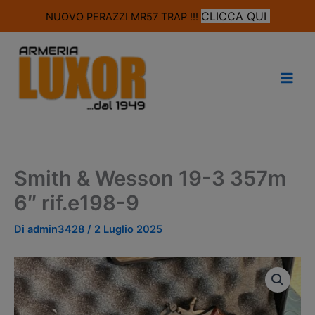
modal-check
CLICCA QUI
NUOVO PERAZZI MR57 TRAP !!!
Vai
al
contenuto
Smith & Wesson 19-3 357m
6″ rif.e198-9
Di
admin3428
/
2 Luglio 2025