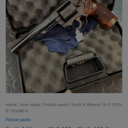
Home
/
Armi usate
/
Pistole usate
/ Smith & Wesson 19-3 357m
6″ rif.e198-9
Pistole usate