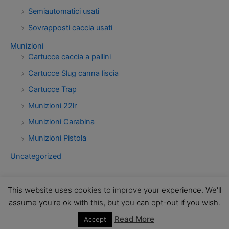
Semiautomatici usati
Sovrapposti caccia usati
Munizioni
Cartucce caccia a pallini
Cartucce Slug canna liscia
Cartucce Trap
Munizioni 22lr
Munizioni Carabina
Munizioni Pistola
Uncategorized
This website uses cookies to improve your experience. We'll
assume you're ok with this, but you can opt-out if you wish.
Read More
Accept
Copyright © 2026 Armeria LUXOR Torino | Powered by
Tema