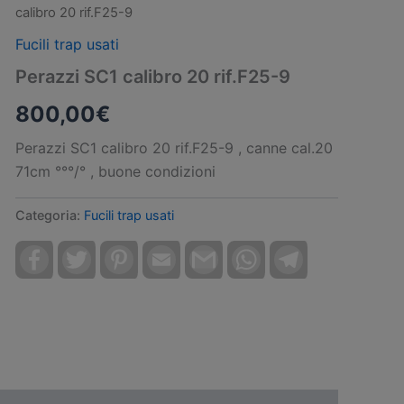
calibro 20 rif.F25-9
Fucili trap usati
Perazzi SC1 calibro 20 rif.F25-9
800,00
€
Perazzi SC1 calibro 20 rif.F25-9 , canne cal.20
71cm °°°/° , buone condizioni
Categoria:
Fucili trap usati
Facebook
Twitter
Pinterest
Email
Gmail
WhatsApp
Telegram