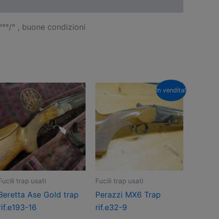
°°°/° , buone condizioni
In vendita!
Fucili trap usati
Fucili trap usati
Beretta Ase Gold trap
Perazzi MX6 Trap
rif.e193-16
rif.e32-9