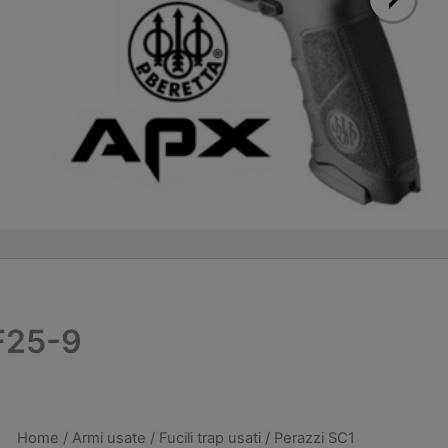
.F25-9
Home
/
Armi usate
/
Fucili trap usati
/ Perazzi SC1