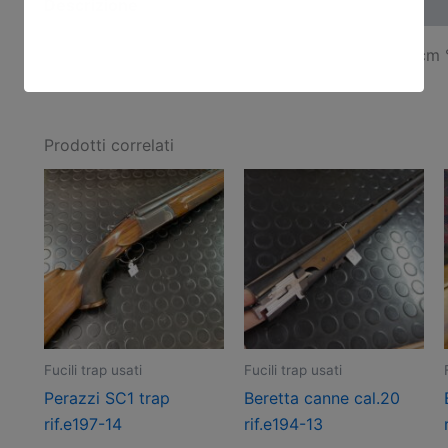
Descrizione
Perazzi SC1 calibro 20 rif.F25-9 , canne cal.20 71cm 
Prodotti correlati
Fucili trap usati
Fucili trap usati
Perazzi SC1 trap
Beretta canne cal.20
rif.e197-14
rif.e194-13