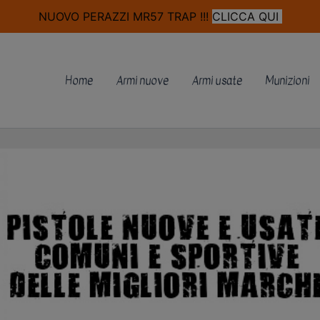
modal-check
NUOVO PERAZZI MR57 TRAP !!!
CLICCA QUI
Home
Armi nuove
Armi usate
Munizioni