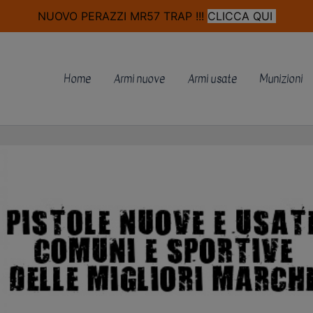
modal-check
NUOVO PERAZZI MR57 TRAP !!!
CLICCA QUI
Home
Armi nuove
Armi usate
Munizioni