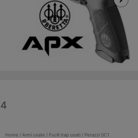
14
Home
/
Armi usate
/
Fucili trap usati
/ Perazzi SC1