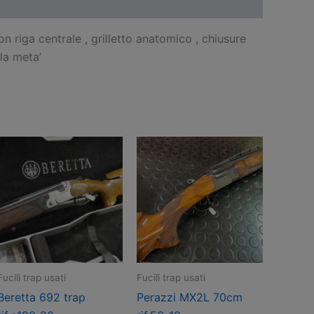
n riga centrale , grilletto anatomico , chiusure
 la meta’
Fucili trap usati
Fucili trap usati
Beretta 692 trap
Perazzi MX2L 70cm