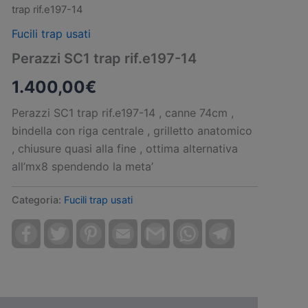
trap rif.e197-14
Fucili trap usati
Perazzi SC1 trap rif.e197-14
1.400,00
€
Perazzi SC1 trap rif.e197-14 , canne 74cm ,
bindella con riga centrale , grilletto anatomico
, chiusure quasi alla fine , ottima alternativa
all’mx8 spendendo la meta’
Categoria:
Fucili trap usati
Facebook
Twitter
Pinterest
Email
Gmail
WhatsApp
Telegram