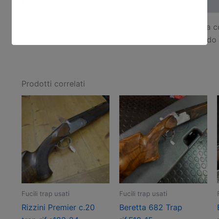
Descrizione
Perazzi SC1 trap rif.e197-14 , canne 74cm , bindella co
quasi alla fine , ottima alternativa all’mx8 spendendo
Prodotti correlati
Fucili trap usati
Fucili trap usati
Rizzini Premier c.20
Beretta 682 Trap