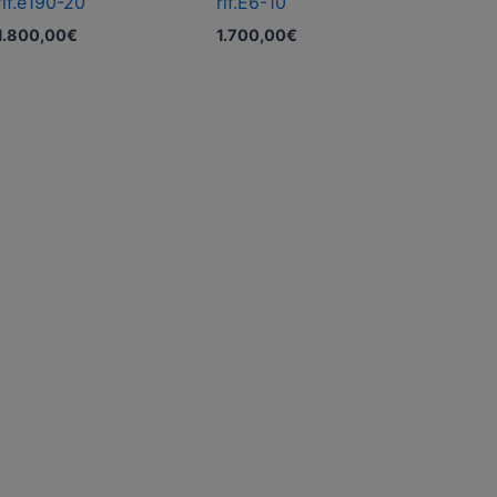
rif.e190-20
rif.E6-10
1.800,00
€
1.700,00
€