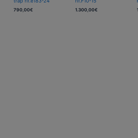
trap rif.e183-24
rif.F10-15
790,00
€
1.300,00
€