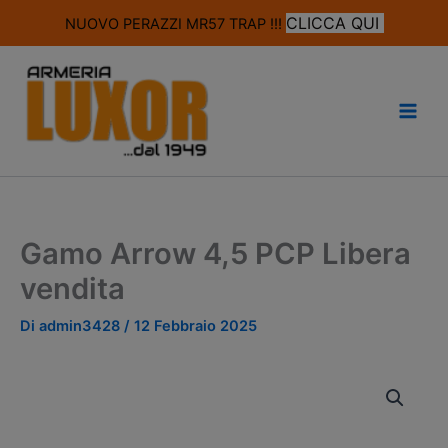
modal-check
CLICCA QUI
NUOVO PERAZZI MR57 TRAP !!!
Vai
al
contenuto
Gamo Arrow 4,5 PCP Libera
vendita
Di
admin3428
/
12 Febbraio 2025