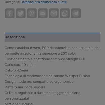
Categoria:
Carabine aria compressa nuove
Facebook
Twitter
Pinterest
Email
Gmail
WhatsApp
Telegram
Descrizione
Gamo carabina
Arrow
, PCP depotenziata con serbatoio che
permette un’autonomia superiore a 200 colpi
Funzionamento a ripetizione semplice Straight Pull
Caricatore 10 colpi
Calibro 4,5mm
Tecnologia di moderazione del suono Whisper Fusion
Design moderno, compatto ed ergonomico
Piattaforma ibrida leggera
Grilletto regolabile a due stadi (trigger ad azione
personalizzata)
Mire open incluse