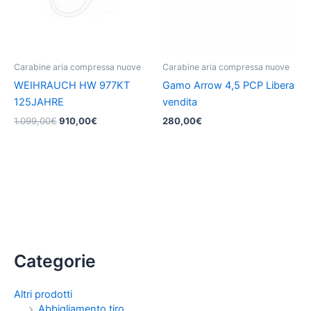
Carabine aria compressa nuove
Carabine aria compressa nuove
WEIHRAUCH HW 977KT
Gamo Arrow 4,5 PCP Libera
125JAHRE
vendita
Il
Il
1.099,00
€
910,00
€
280,00
€
prezzo
prezzo
originale
attuale
era:
è:
1.099,00€.
910,00€.
Categorie
Altri prodotti
Abbigliamento tiro