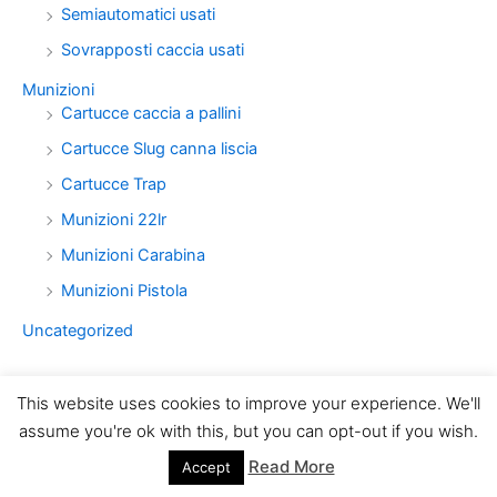
Semiautomatici usati
Sovrapposti caccia usati
Munizioni
Cartucce caccia a pallini
Cartucce Slug canna liscia
Cartucce Trap
Munizioni 22lr
Munizioni Carabina
Munizioni Pistola
Uncategorized
This website uses cookies to improve your experience. We'll
assume you're ok with this, but you can opt-out if you wish.
Read More
Accept
Copyright © 2026 Armeria LUXOR Torino | Powered by
Tema