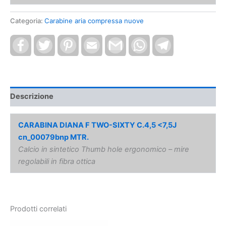
Categoria:
Carabine aria compressa nuove
Facebook
Twitter
Pinterest
Email
Gmail
WhatsApp
Telegram
Descrizione
CARABINA DIANA F TWO-SIXTY C.4,5 <7,5J
cn_00079bnp MTR.
Calcio in sintetico Thumb hole ergonomico – mire
regolabili in fibra ottica
Prodotti correlati