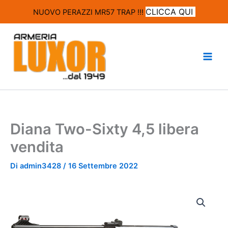
CLICCA QUI
NUOVO PERAZZI MR57 TRAP !!!
Vai
al
contenuto
Diana Two-Sixty 4,5 libera
vendita
Di
admin3428
/
16 Settembre 2022