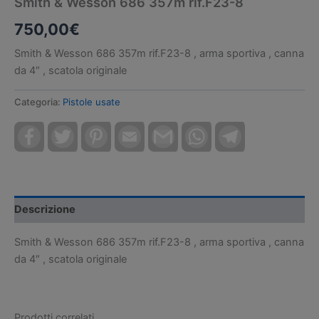
Smith & Wesson 686 357m rif.F23-8
750,00
€
Smith & Wesson 686 357m rif.F23-8 , arma sportiva , canna
da 4″ , scatola originale
Categoria:
Pistole usate
Facebook
Twitter
Pinterest
Email
Gmail
WhatsApp
Telegram
Descrizione
Smith & Wesson 686 357m rif.F23-8 , arma sportiva , canna
da 4″ , scatola originale
Prodotti correlati