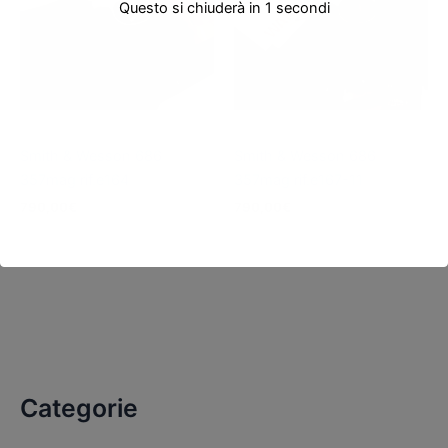
Questo si chiuderà in
0
secondi
Pistole usate
Pistole usate
Smith & Wesson 686
Smith & Wesson 686
357mag rif.e164
357mag rif.e167-11
790,00
€
790,00
€
Categorie