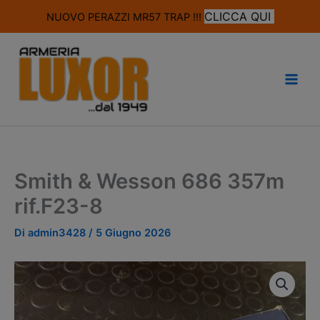
modal-check
CLICCA QUI
NUOVO PERAZZI MR57 TRAP !!!
Vai
al
contenuto
Smith & Wesson 686 357m
rif.F23-8
Di
admin3428
/
5 Giugno 2026