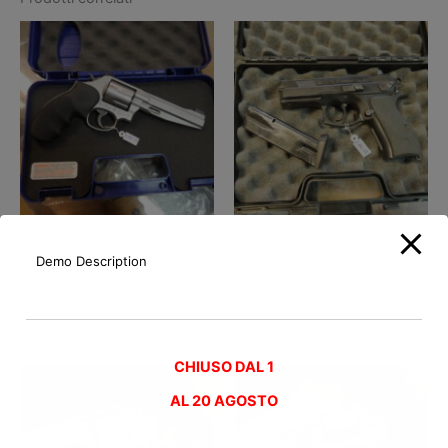
Pistole usate
Pistole usate
Smith & Wesson 686-6 Pro
CZ-75 Compact 9×21
Demo Description
rif.e181-13
rif.e184-18
980,00
€
320,00
€
CHIUSO DAL 1
AL
20 AGOSTO