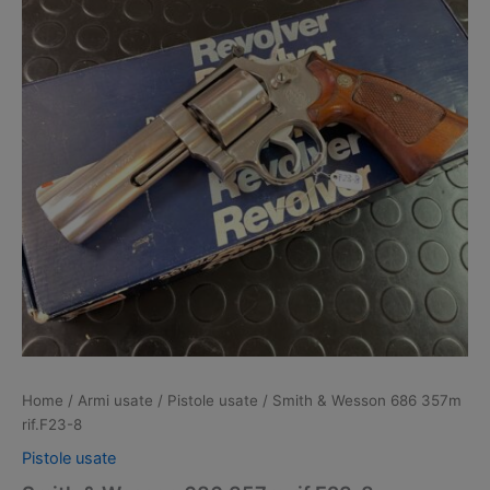
Home
/
Armi usate
/
Pistole usate
/ Smith & Wesson 686 357m
rif.F23-8
Pistole usate