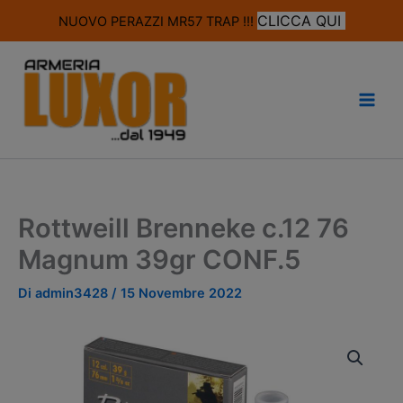
modal-check
CLICCA QUI
NUOVO PERAZZI MR57 TRAP !!!
Vai
al
contenuto
Rottweill Brenneke c.12 76
Magnum 39gr CONF.5
Di
admin3428
/
15 Novembre 2022