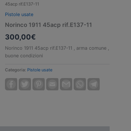
45acp rif.E137-11
Pistole usate
Norinco 1911 45acp rif.E137-11
300,00
€
Norinco 1911 45acp rif.E137-11 , arma comune ,
buone condizioni
Categoria:
Pistole usate
Facebook
Twitter
Pinterest
Email
Gmail
WhatsApp
Telegram