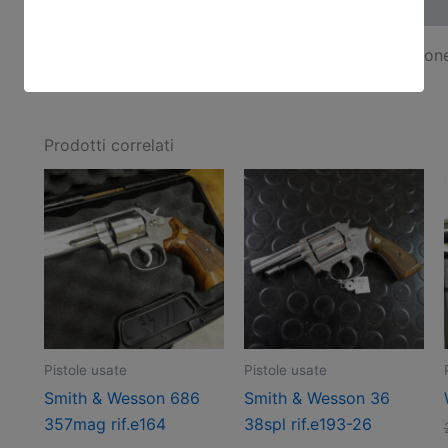
Descrizione
Norinco 1911 45acp rif.E137-11 , arma comune , buon
Prodotti correlati
Pistole usate
Pistole usate
Smith & Wesson 686
Smith & Wesson 36
357mag rif.e164
38spl rif.e193-26