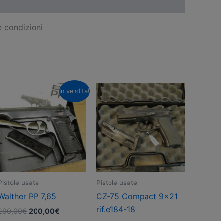
e condizioni
In vendita!
Pistole usate
Pistole usate
Walther PP 7,65
CZ-75 Compact 9×21
rif.e184-18
Il
Il
290,00
€
200,00
€
prezzo
prezzo