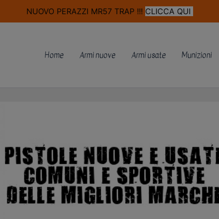
modal-check
NUOVO PERAZZI MR57 TRAP !!!
CLICCA QUI
Home
Armi nuove
Armi usate
Munizioni