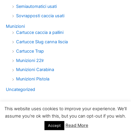
Semiautomatici usati
Sovrapposti caccia usati
Munizioni
Cartucce caccia a pallini
Cartucce Slug canna liscia
Cartucce Trap
Munizioni 22lr
Munizioni Carabina
Munizioni Pistola
Uncategorized
This website uses cookies to improve your experience. We'll
assume you're ok with this, but you can opt-out if you wish.
Read More
Accept
Copyright © 2026 Armeria LUXOR Torino | Powered by
Tema