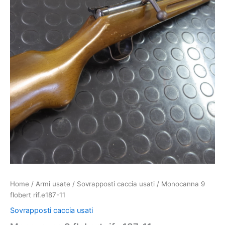
Home
/
Armi usate
/
Sovrapposti caccia usati
/ Monocanna 9
flobert rif.e187-11
Sovrapposti caccia usati