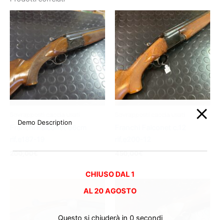
Sovrapposti caccia usati
Sovrapposti caccia usati
Demo Description
Franchi Falconet 66cm
Franchi Falconet c.12
rif.e187-19
rif.e200-12
200,00
€
450,00
€
CHIUSO DAL 1
AL
20 AGOSTO
Questo si chiuderà in
0
secondi