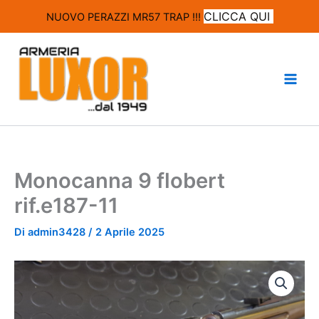
modal-check
CLICCA QUI
NUOVO PERAZZI MR57 TRAP !!!
Vai
al
contenuto
Monocanna 9 flobert
rif.e187-11
Di
admin3428
/
2 Aprile 2025