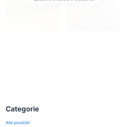
Sovrapposti caccia usati
Sovrapposti caccia usati
Beretta S3 bigrillo 68cm
Beretta AS12E rif.F20-15
2.400,00
€
600,00
€
Categorie
Altri prodotti