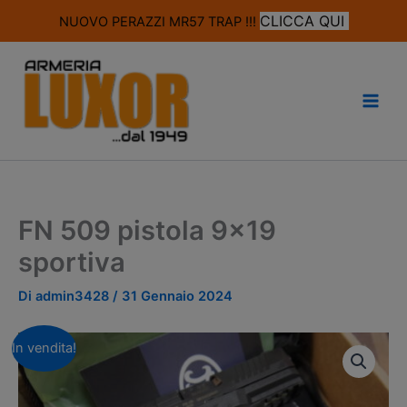
modal-check
CLICCA QUI
NUOVO PERAZZI MR57 TRAP !!!
Vai
al
contenuto
FN 509 pistola 9×19
sportiva
Di
admin3428
/
31 Gennaio 2024
In vendita!