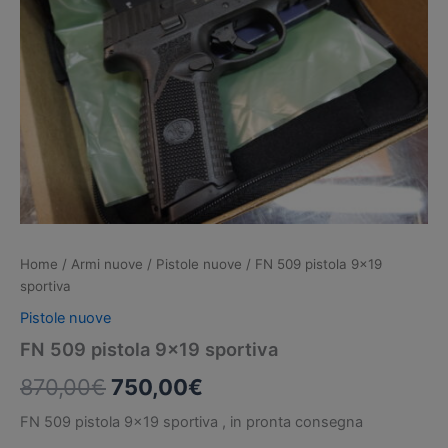
Home
/
Armi nuove
/
Pistole nuove
/ FN 509 pistola 9×19
sportiva
Pistole nuove
FN 509 pistola 9×19 sportiva
Il
Il
870,00
€
750,00
€
prezzo
prezzo
FN 509 pistola 9×19 sportiva , in pronta consegna