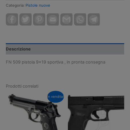
originale
attuale
Categoria:
Pistole nuove
era:
è:
Facebook
Twitter
Pinterest
Email
Gmail
WhatsApp
Telegram
870,00€.
750,00€.
Descrizione
FN 509 pistola 9×19 sportiva , in pronta consegna
Prodotti correlati
In vendita!