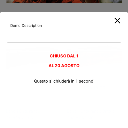
Demo Description
Prodotti correlati
CHIUSO DAL 1
AL
20 AGOSTO
Questo si chiuderà in
0
secondi
ESAURITO
Carabine semiautomatiche
Carabine semiautomatiche
Benelli Endurance
Benelli Endurance Battue
Comfortech 3
308w PROMO