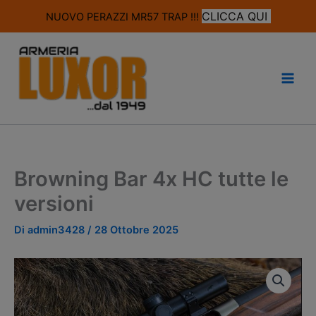
modal-check
CLICCA QUI
NUOVO PERAZZI MR57 TRAP !!!
Vai
al
contenuto
Browning Bar 4x HC tutte le
versioni
Di
admin3428
/
28 Ottobre 2025