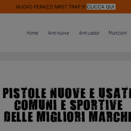
modal-check
NUOVO PERAZZI MR57 TRAP !!!
CLICCA QUI
Home
Armi nuove
Armi usate
Munizioni