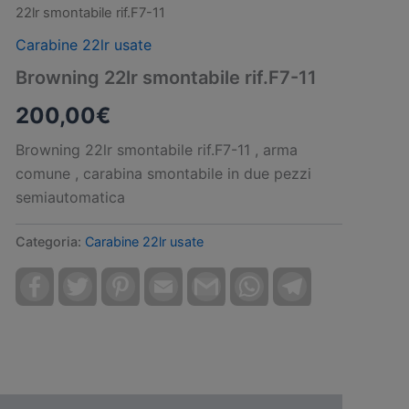
22lr smontabile rif.F7-11
Carabine 22lr usate
Browning 22lr smontabile rif.F7-11
200,00
€
Browning 22lr smontabile rif.F7-11 , arma
comune , carabina smontabile in due pezzi
semiautomatica
Categoria:
Carabine 22lr usate
Facebook
Twitter
Pinterest
Email
Gmail
WhatsApp
Telegram