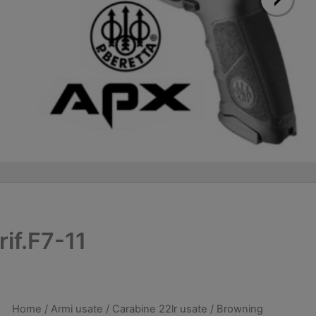
if.F7-11
Home
/
Armi usate
/
Carabine 22lr usate
/ Browning