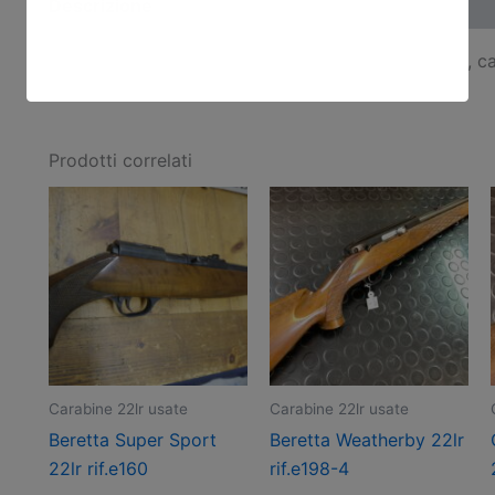
Descrizione
Browning 22lr smontabile rif.F7-11 , arma comune , 
Prodotti correlati
Carabine 22lr usate
Carabine 22lr usate
Beretta Super Sport
Beretta Weatherby 22lr
22lr rif.e160
rif.e198-4