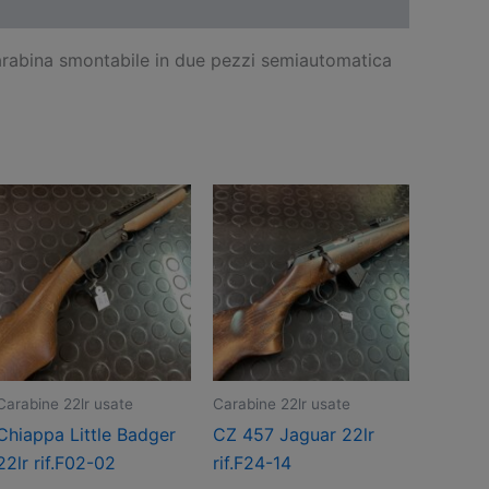
carabina smontabile in due pezzi semiautomatica
Carabine 22lr usate
Carabine 22lr usate
Chiappa Little Badger
CZ 457 Jaguar 22lr
22lr rif.F02-02
rif.F24-14