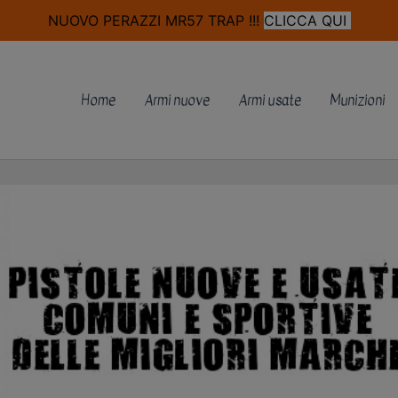
modal-check
NUOVO PERAZZI MR57 TRAP !!!
CLICCA QUI
Home
Armi nuove
Armi usate
Munizioni