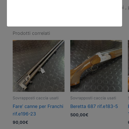
Beretta S3 , canne 68cm °°°°/°° , ottime condizioni ,
Prodotti correlati
Sovrapposti caccia usati
Sovrapposti caccia usati
Fare’ canne per Franchi
Beretta 687 rif.e183-5
rif.e196-23
500,00
€
90,00
€