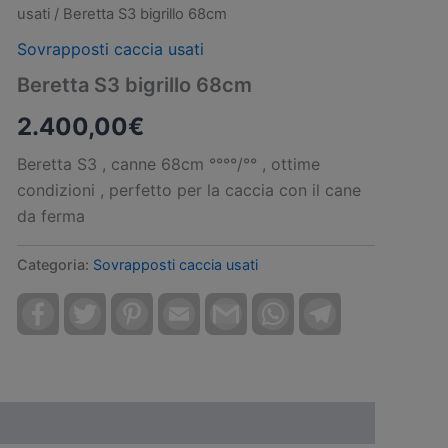
usati
/ Beretta S3 bigrillo 68cm
Sovrapposti caccia usati
Beretta S3 bigrillo 68cm
2.400,00
€
Beretta S3 , canne 68cm °°°°/°° , ottime
condizioni , perfetto per la caccia con il cane
da ferma
Categoria:
Sovrapposti caccia usati
Facebook
Twitter
Pinterest
Email
Gmail
WhatsApp
Telegram