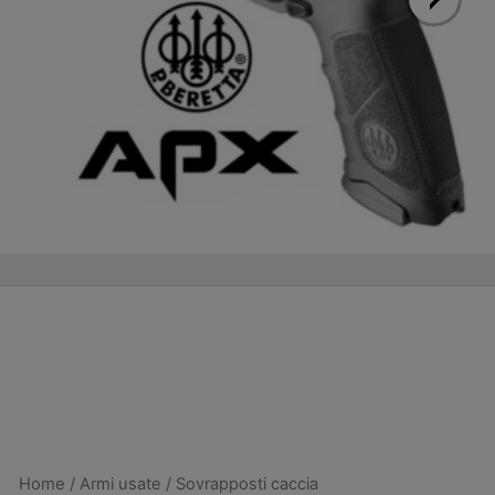
Home
/
Armi usate
/
Sovrapposti caccia