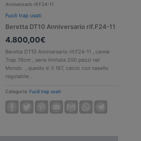
Anniversario rif.F24-11
Fucili trap usati
Beretta DT10 Anniversario rif.F24-11
4.800,00
€
Beretta DT10 Anniversario rif.F24-11 , canne
Trap 76cm , serie limitata 200 pezzi nel
Mondo , questo e’ il 167, calcio con nasello
regolabile .
Categoria:
Fucili trap usati
Facebook
Twitter
Pinterest
Email
Gmail
WhatsApp
Telegram