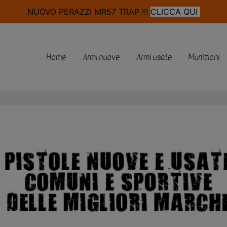
modal-check
NUOVO PERAZZI MR57 TRAP !!!
CLICCA QUI
Home
Armi nuove
Armi usate
Munizioni