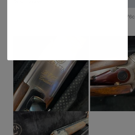
Descrizione
Beretta DT10 Anniversario rif.F24-11 , canne Trap 76
e’ il 167, calcio con nasello regolabile .