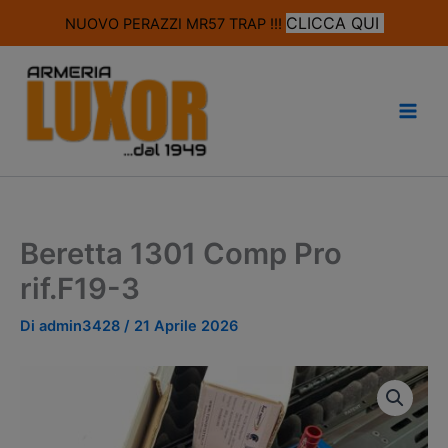
modal-check
CLICCA QUI
NUOVO PERAZZI MR57 TRAP !!!
Vai
al
contenuto
Beretta 1301 Comp Pro
rif.F19-3
Di
admin3428
/
21 Aprile 2026