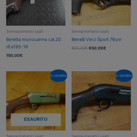
Semiautomatici usati
Semiautomatici usati
Beretta monocanna cal.20
Benelli Vinci Sport 76cm
rif.e195-16
Il
Il
800,00
€
650,00
€
prezzo
prezzo
150,00
€
originale
attuale
era:
è:
800,00€.
650,00€.
In vendita!
In vendita!
ESAURITO
Semiautomatici usati
Semiautomatici usati