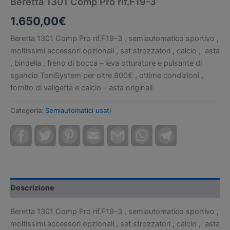
Beretta 1301 Comp Pro rif.F19-3
1.650,00
€
Beretta 1301 Comp Pro rif.F19-3 , semiautomatico sportivo ,
moltissimi accessori opzionali , set strozzatori , calcio , asta
, bindella , freno di bocca – leva otturatore e pulsante di
sgancio ToniSystem per oltre 800€ , ottime condizioni ,
fornito di valigetta e calcio – asta originali
Categoria:
Semiautomatici usati
Facebook
Twitter
Pinterest
Email
Gmail
WhatsApp
Telegram
Descrizione
Beretta 1301 Comp Pro rif.F19-3 , semiautomatico sportivo ,
moltissimi accessori opzionali , set strozzatori , calcio , asta