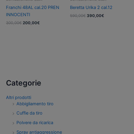
Franchi 48AL cal.20 PREN
Beretta Urika 2 cal.12
INNOCENTI
Il
Il
590,00
€
390,00
€
prezzo
prezzo
Il
Il
300,00
€
200,00
€
originale
attuale
prezzo
prezzo
era:
è:
originale
attuale
590,00€.
390,00€.
era:
è:
300,00€.
200,00€.
Categorie
Altri prodotti
Abbigliamento tiro
Cuffie da tiro
Polvere da ricarica
Spray antiaggressione