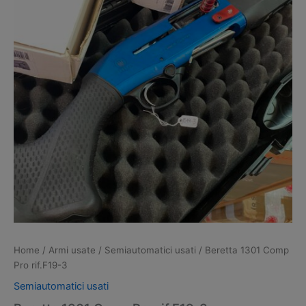
Home
/
Armi usate
/
Semiautomatici usati
/ Beretta 1301 Comp
Pro rif.F19-3
Semiautomatici usati