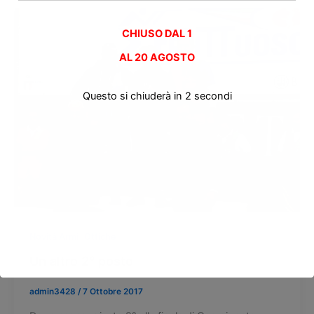
CHIUSO DAL 1
AL
20 AGOSTO
Questo si chiuderà in
2
secondi
,
Novità Armi
Ottiche
Un altro 2° posto
admin3428
/
7 Ottobre 2017