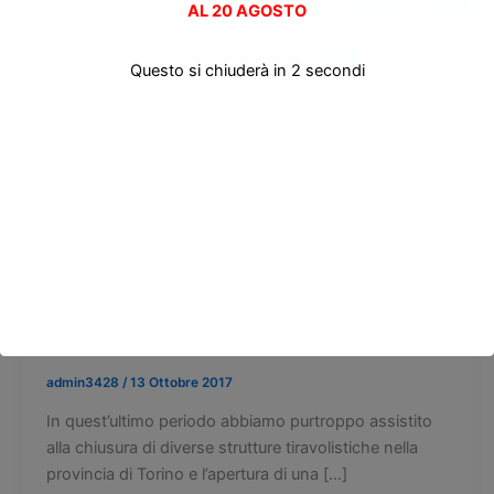
AL
20 AGOSTO
Questo si chiuderà in
2
secondi
Novità Armi
Tiro a volo delle Alpi
admin3428
/
13 Ottobre 2017
In quest’ultimo periodo abbiamo purtroppo assistito
alla chiusura di diverse strutture tiravolistiche nella
provincia di Torino e l’apertura di una […]