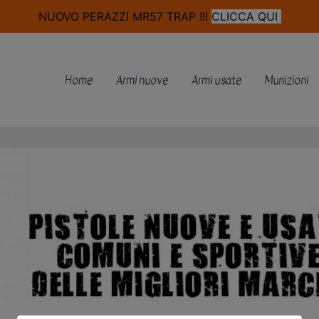
modal-check
NUOVO PERAZZI MR57 TRAP !!!
CLICCA QUI
Home
Armi nuove
Armi usate
Munizioni