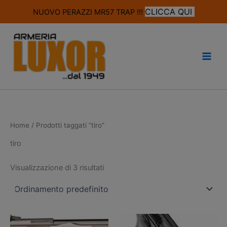
modal-check
CLICCA QUI
NUOVO PERAZZI MR57 TRAP !!!
Vai
al
contenuto
Home
/ Prodotti taggati “tiro”
tiro
Visualizzazione di 3 risultati