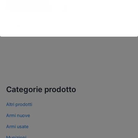
Carabine Bolt Action nuove
Sabatti STR
Categorie prodotto
Altri prodotti
Armi nuove
Armi usate
Munizioni