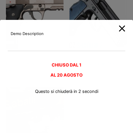
Demo Description
Pistole nuove
Pistole nuove
Beretta 92x Performance
CZ SP02 Shadow 9×21
CHIUSO DAL 1
9×21
sportiva
AL
20 AGOSTO
Questo si chiuderà in
2
secondi