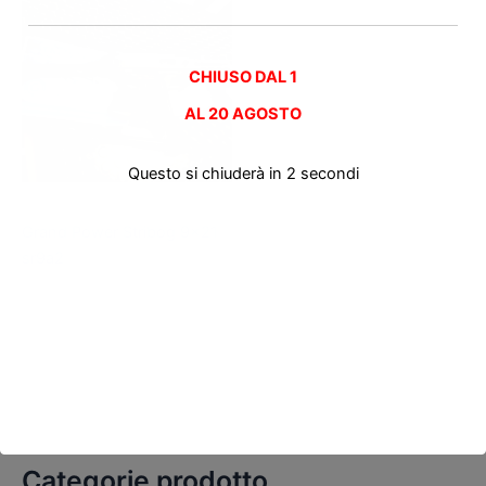
CHIUSO DAL 1
AL
20 AGOSTO
Questo si chiuderà in
2
secondi
Pistole nuove
Grand Power Stribog 9×21
sr9a2
Categorie prodotto