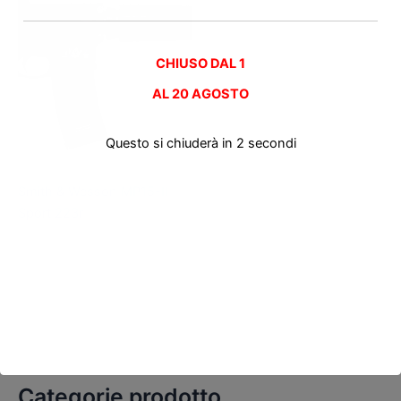
CHIUSO DAL 1
AL
20 AGOSTO
Questo si chiuderà in
2
secondi
Carabine M4 AR15 nuove
Smith & Wesson MP15-II
Sport 223r
Categorie prodotto