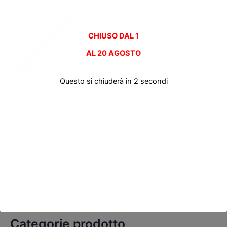
CHIUSO DAL 1
AL
20 AGOSTO
Questo si chiuderà in
2
secondi
Carabine aria compressa nuove
Weihrauch hw30s
330,00
€
Categorie prodotto