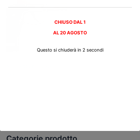
CHIUSO DAL 1
AL
20 AGOSTO
Questo si chiuderà in
2
secondi
Pistole nuove
Beretta 92x Performance
9×21
Categorie prodotto