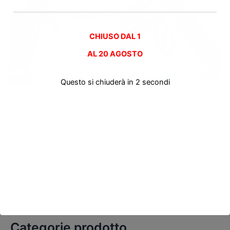
CHIUSO DAL 1
AL
20 AGOSTO
Questo si chiuderà in
2
secondi
Pistole nuove
Pistole nuove
Beretta 92x Performance
CZ SP02 Shadow 9×21
9×21
sportiva
Categorie prodotto