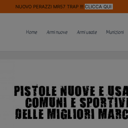
modal-check
NUOVO PERAZZI MR57 TRAP !!!
CLICCA QUI
Home
Armi nuove
Armi usate
Munizioni