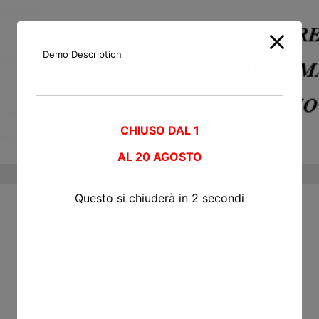
Demo Description
CHIUSO DAL 1
AL
20 AGOSTO
Questo si chiuderà in
2
secondi
Home
/ Prodotti taggati “a7”
a7
Visualizzazione del risultato