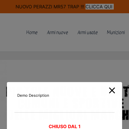
modal-check
NUOVO PERAZZI MR57 TRAP !!!
CLICCA QUI
Home
Armi nuove
Armi usate
Munizioni
Demo Description
CHIUSO DAL 1