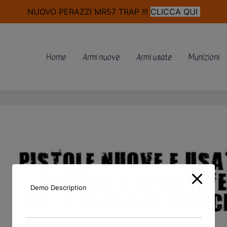
modal-check
NUOVO PERAZZI MR57 TRAP !!!
CLICCA QUI
Home
Armi nuove
Armi usate
Munizioni
Demo Description