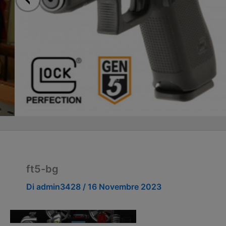
ft5-bg
Di
admin3428
/
16 Novembre 2023