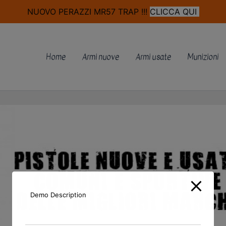
modal-check
NUOVO PERAZZI MR57 TRAP !!!
CLICCA QUI
Home
Armi nuove
Armi usate
Munizioni
Demo Description