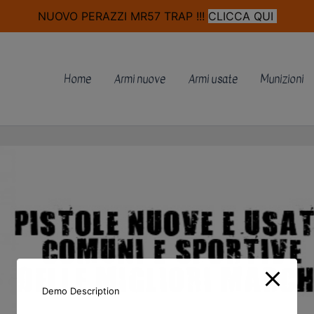
modal-check
NUOVO PERAZZI MR57 TRAP !!!
CLICCA QUI
Home
Armi nuove
Armi usate
Munizioni
Demo Description