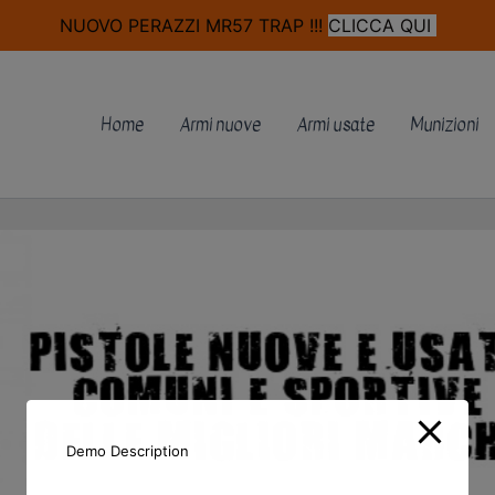
modal-check
NUOVO PERAZZI MR57 TRAP !!!
CLICCA QUI
Home
Armi nuove
Armi usate
Munizioni
Demo Description