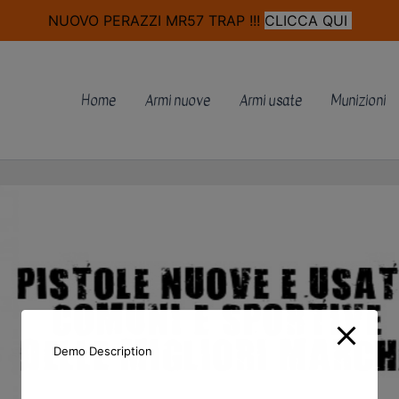
modal-check
NUOVO PERAZZI MR57 TRAP !!!
CLICCA QUI
Home
Armi nuove
Armi usate
Munizioni
Demo Description